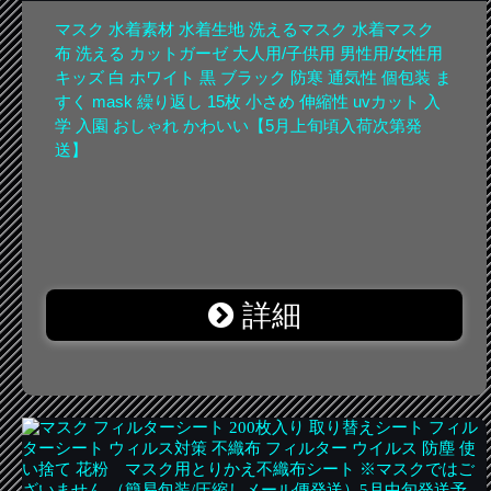
マスク 水着素材 水着生地 洗えるマスク 水着マスク
布 洗える カットガーゼ 大人用/子供用 男性用/女性用
キッズ 白 ホワイト 黒 ブラック 防寒 通気性 個包装 ま
すく mask 繰り返し 15枚 小さめ 伸縮性 uvカット 入
学 入園 おしゃれ かわいい【5月上旬頃入荷次第発
送】
詳細