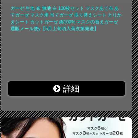
ガーゼ 生地 布 無地 白 100枚セット マスクあて布 あ
てガーゼ マスク用 当てガーゼ 取り替えシート とりか
えシート カットガーゼ 綿100% マスクの替えガーゼ
通販メール便y【5月上旬頃入荷次第発送】
詳細