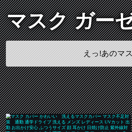
マスク ガー
えっ!あのマ