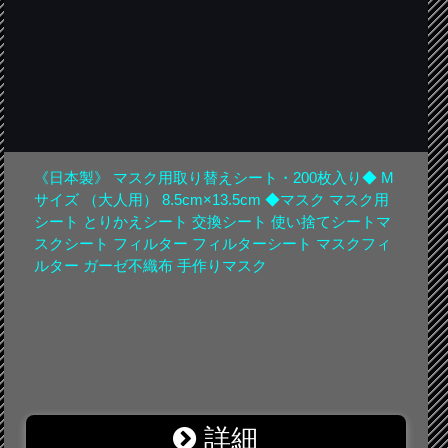
《日本製》 マスク用取り替えシート・200枚入り◆ M
サイズ （大人用） 8.5cm×13.5cm ◆マスク マスク用
シート とりかえシート 交換シート 使い捨てシートマ
スクシート フィルター フィルターシート マスクフィ
ルター ガーゼ不織布 手作りマスク
詳細