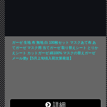
ガーゼ 生地 布 無地 白 100枚セット マスクあて布 あ
てガーゼ マスク用 当てガーゼ 取り替えシート とりか
えシート カットガーゼ 綿100% マスクの替えガーゼ
メール便y【5月上旬頃入荷次第発送】
詳細