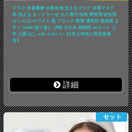
マスク 水着素材 水着生地 洗えるマスク 水着マスク
布 洗える カットガーゼ 大人用/子供用 男性用/女性用
キッズ 白 ホワイト 黒 ブラック 防寒 通気性 個包装 ま
すく mask 繰り返し 15枚 小さめ 伸縮性 uvカット 入
学 入園 おしゃれ かわいい【5月上旬頃入荷次第発
送】
詳細