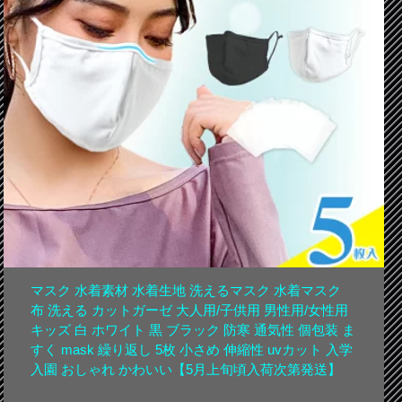
マスク 水着素材 水着生地 洗えるマスク 水着マスク
布 洗える カットガーゼ 大人用/子供用 男性用/女性用
キッズ 白 ホワイト 黒 ブラック 防寒 通気性 個包装 ま
すく mask 繰り返し 5枚 小さめ 伸縮性 uvカット 入学
入園 おしゃれ かわいい【5月上旬頃入荷次第発送】