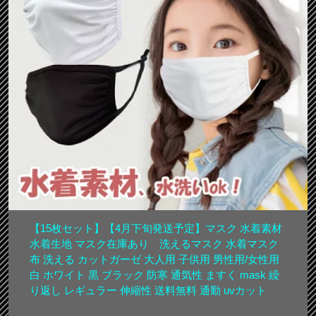
【15枚セット】【4月下旬発送予定】マスク 水着素材
水着生地 マスク在庫あり 洗えるマスク 水着マスク
布 洗える カットガーゼ 大人用 子供用 男性用/女性用
白 ホワイト 黒 ブラック 防寒 通気性 ますく mask 繰
り返し レギュラー 伸縮性 送料無料 通勤 uvカット