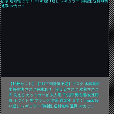
【15枚セット】【4月下旬発送予定】マスク 水着素材
水着生地 マスク在庫あり 洗えるマスク 水着マスク
布 洗える カットガーゼ 大人用 子供用 男性用/女性用
白 ホワイト 黒 ブラック 防寒 通気性 ますく mask 繰
り返し レギュラー 伸縮性 送料無料 通勤 uvカット