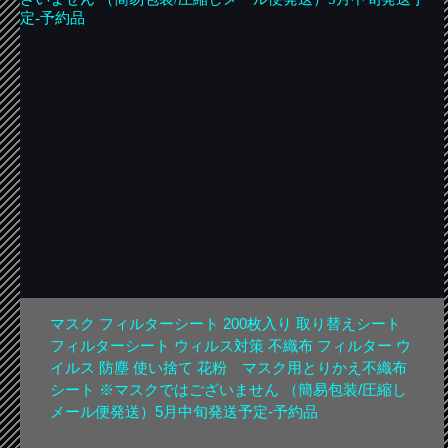
マスク フィルターシート 200枚入り 取り替えシート
フィルターシート ウィルス対策 不織布 フィルター ウ
イルス 防塵 使い捨て 花粉 マスク用とりかえ不織布
シート ※マスクではございません （簡易包装/圧縮し
メール便発送）5月中旬発送予定-予約品